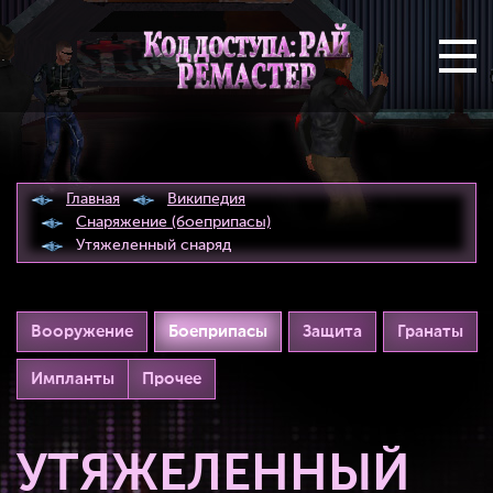
Главная
Википедия
Снаряжение (боеприпасы)
Утяжеленный снаряд
Вооружение
Боеприпасы
Защита
Гранаты
Импланты
Прочее
УТЯЖЕЛЕННЫЙ