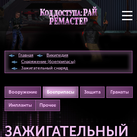
Главная
Википедия
Снаряжение (боеприпасы)
Зажигательный снаряд
Вооружение
Боеприпасы
Защита
Гранаты
Импланты
Прочее
ЗАЖИГАТЕЛЬНЫЙ