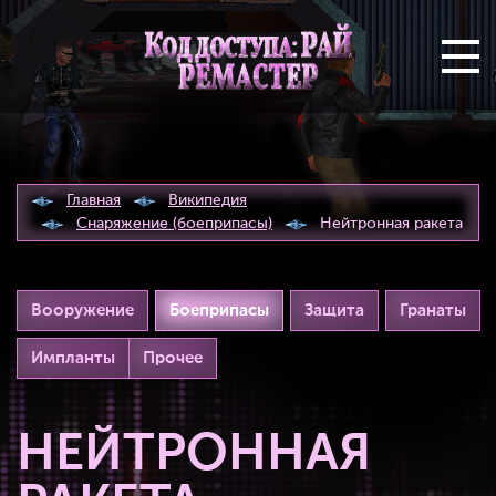
Главная
Википедия
Снаряжение (боеприпасы)
Нейтронная ракета
Вооружение
Боеприпасы
Защита
Гранаты
Импланты
Прочее
НЕЙТРОННАЯ