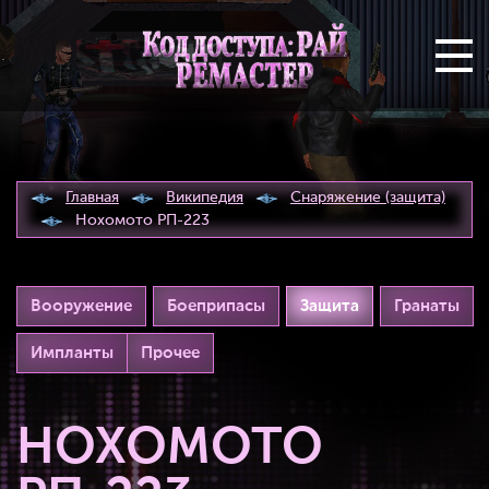
Главная
Википедия
Снаряжение (защита)
Нохомото РП-223
Вооружение
Боеприпасы
Защита
Гранаты
Импланты
Прочее
НОХОМОТО