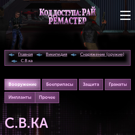
Главная
Википедия
Снаряжение (оружие)
С.В.ка
Вооружение
Боеприпасы
Защита
Гранаты
Импланты
Прочее
С.В.КА