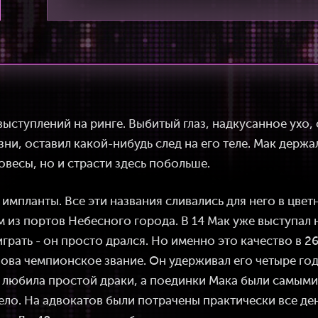
выступлений на ринге. Выбитый глаз, надкусанное ухо,
и, оставил какой-нибудь след на его теле. Мак держал
весы, но и страсти здесь побольше.
, импланты. Все эти названия сливались для него в цве
м из портов Небесного города. В 14 Мак уже выступал н
играть - он просто дрался. Но именно это качество в 2
ва чемпионское звание. Он удерживал его четыре года
е любила простой драки, а поединки Мака были самым
дело. На адвокатов были потрачены практически все ден