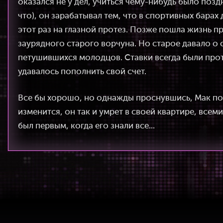
оказался не у дел, учиться чему-нибудь было позд
что), он зарабатывал тем, что в спортивных барах 
этот раз на глазной протез. Позже пошла жизнь пр
заурядного старого ворчуна. Но старое давало о 
петушившихся молодцов. Ставки всегда были прот
удавалось пополнить свой счет.
Все бы хорошо, но однажды проснувшись, Мак поня
изменится, он так и умрет в своей квартире, всем
был первым, когда его знали все...