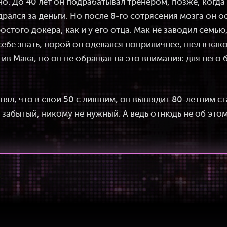
но. До 40 лет он подрабатывал тренером, позже, когда
дрался за деньги. Но после 8-го сотрясения мозга он о
остого докера, как и у его отца. Мак не заводил семью
себе знать, порой он одевался поприличнее, шел в как
ив Мака, но он не обращал на это внимания: для него 
л, что в свои 50 с лишним, он выглядит 80-летним ста
и забытый, никому не нужный. А ведь отнюдь не об этом