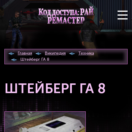
Главная
Википедия
Техника
Штейберг ГА 8
ШТЕЙБЕРГ ГА 8